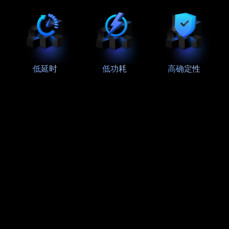
低延时
低功耗
高确定性