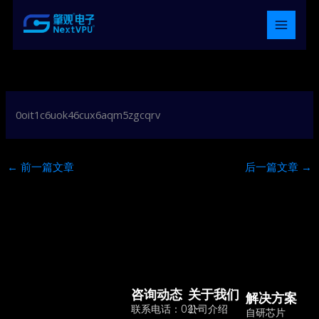
跳
至
内
容
0oit1c6uok46cux6aqm5zgcqrv
←
前一篇文章
后一篇文章
→
咨询动态
关于我们
解决方案
联系电话：021-
公司介绍
自研芯片