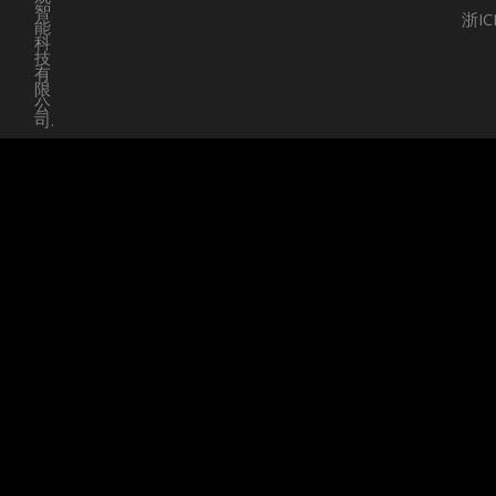
智
浙IC
能
科
技
有
限
公
司.