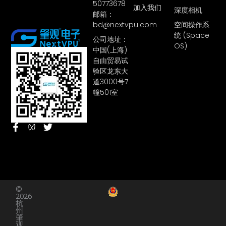
50773678
加入我们
深度相机
邮箱：
bd@nextvpu.com
空间操作系
统 (Space
公司地址：
OS)
中国(上海)
自由贸易试
验区龙东大
道3000号7
幢501室
F
T
a
w
c
i
e
t
b
t
o
e
o
r
©
k
2026
-
杭
f
州
肇
观