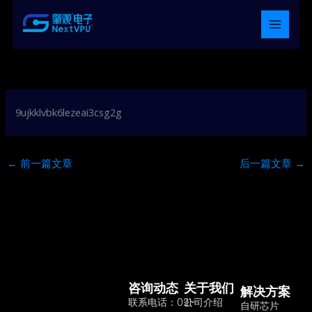
跳
至
内
容
9ujkklvbk6lezeai3csg2g
←
前一篇文章
后一篇文章
→
咨询动态
关于我们
解决方案
联系电话：021-
公司介绍
自研芯片