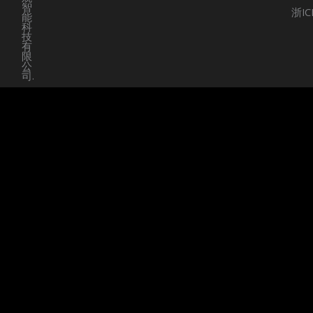
智
浙IC
能
科
技
有
限
公
司.