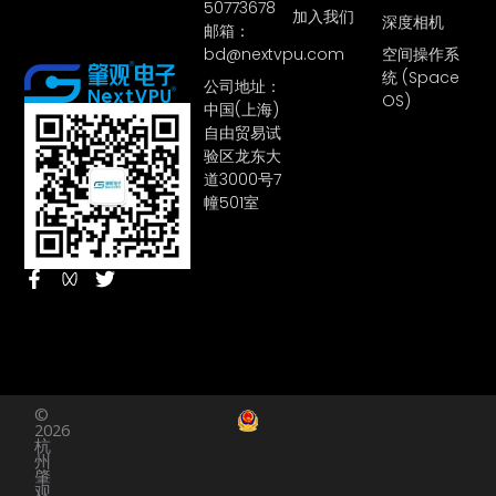
50773678
加入我们
深度相机
邮箱：
bd@nextvpu.com
空间操作系
统 (Space
公司地址：
OS)
中国(上海)
自由贸易试
验区龙东大
道3000号7
幢501室
F
T
a
w
c
i
e
t
b
t
o
e
o
r
©
k
2026
-
杭
f
州
肇
观