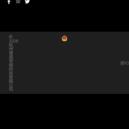
F
T
a
w
c
i
e
t
b
t
o
e
o
r
©
k
2026
-
杭
f
州
肇
观
智
浙IC
能
科
技
有
限
公
司.