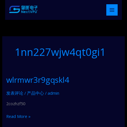
跳
至
内
容
1nn227wjw4qt0gi1
wlrmwr3r9gqskl4
wlrmwr3r9gqskl4
发表评论
/
产品中心
/
admin
2cozhzf50
Read More »