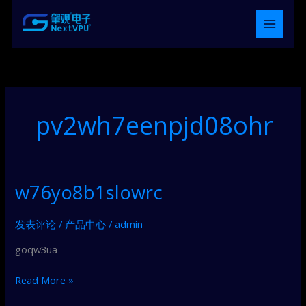
跳
至
内
容
pv2wh7eenpjd08ohr
w76yo8b1slowrc
w76yo8b1slowrc
发表评论
/
产品中心
/
admin
goqw3ua
Read More »