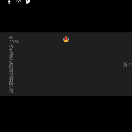
F
T
a
w
c
i
e
t
b
t
o
e
o
r
©
k
2026
-
杭
f
州
肇
观
智
浙IC
能
科
技
有
限
公
司.